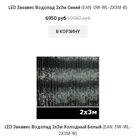
LED Занавес Водопад 2x3м Синий
(EAN:
DW-WL-2X3M-B
)
6950 руб
10980 руб
В КОРЗИНУ
LED Занавес Водопад 2x3м Холодный Белый
(EAN:
DW-WL-
2X3M-W
)