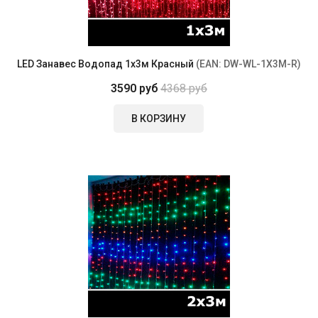
LED Занавес Водопад 1x3м Красный
(EAN:
DW-WL-1X3M-R
)
3590 руб
4368 руб
В КОРЗИНУ